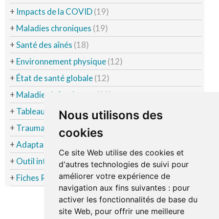
+
Impacts de la COVID
(19)
+
Maladies chroniques
(19)
+
Santé des aînés
(18)
+
Environnement physique
(12)
+
État de santé globale
(12)
+
Maladies infectieuses
(11)
+
Tableaux Coup d'Oeil
(11)
Nous utilisons des
+
Traumatismes non intentionnels
(11)
cookies
+
Adaptation sociale
(10)
Ce site Web utilise des cookies et
+
Outil interactifs
(5)
d'autres technologies de suivi pour
améliorer votre expérience de
+
Fiches Regard Santé
(3)
navigation aux fins suivantes :
pour
activer les fonctionnalités de base du
site Web
,
pour offrir une meilleure