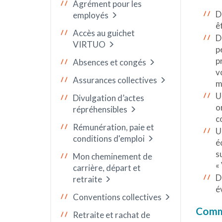
Agrément pour les
D
employés
ê
Accès au guichet
D
VIRTUO
p
p
Absences et congés
v
Assurances collectives
m
U
Divulgation d’actes
o
répréhensibles
c
Rémunération, paie et
U
conditions d'emploi
é
s
Mon cheminement de
«
carrière, départ et
D
retraite
é
Conventions collectives
Comme
Retraite et rachat de