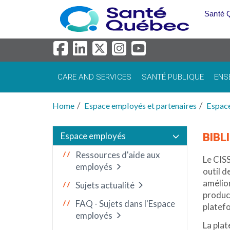
Skip to main content
Santé 
CARE AND SERVICES
SANTÉ PUBLIQUE
ENS
Home
Espace employés et partenaires
Espac
Espace employés
BIBL
Ressources d'aide aux
Le CISS
employés
outil d
amélior
Sujets actualité
producti
FAQ - Sujets dans l'Espace
platefo
employés
La plat