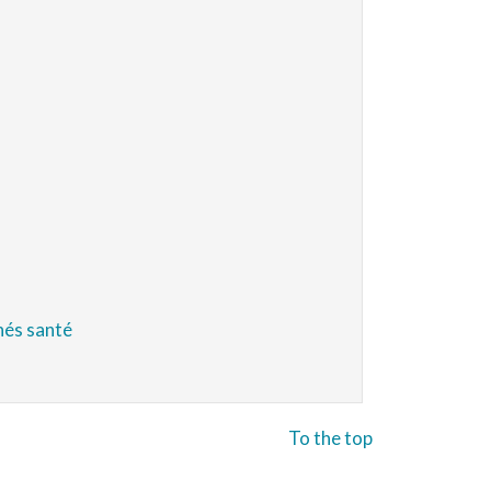
hés santé
To the top