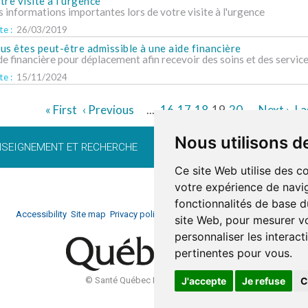
tre visite à l'urgence
s informations importantes lors de votre visite à l'urgence
e :
26/03/2019
us êtes peut-être admissible à une aide financière
de financière pour déplacement afin recevoir des soins et des servic
e :
15/11/2024
« First
‹ Previous
...
16
17
18
19
20
Next ›
La
Nous utilisons d
NSEIGNEMENT ET RECHERCHE
CARRIÈRE
BÉNÉVOLAT
FO
Ce site Web utilise des c
votre expérience de navig
fonctionnalités de base d
Accessibility
Site map
Privacy policy
Documentation
Website developm
site Web
,
pour mesurer vo
personnaliser les interac
pertinentes pour vous
.
J'accepte
Je refuse
C
© Santé Québec Laurentides, 2026