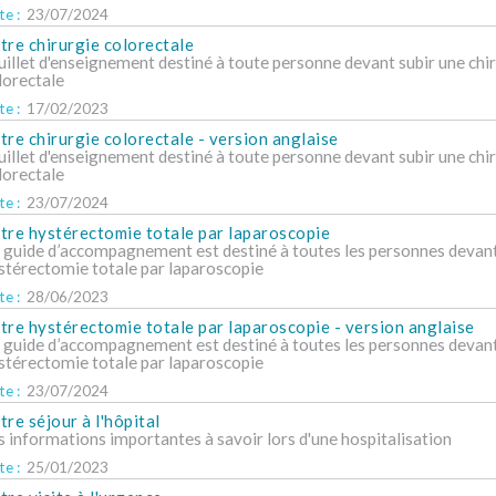
e :
23/07/2024
tre chirurgie colorectale
uillet d'enseignement destiné à toute personne devant subir une chi
lorectale
e :
17/02/2023
tre chirurgie colorectale - version anglaise
uillet d'enseignement destiné à toute personne devant subir une chi
lorectale
e :
23/07/2024
tre hystérectomie totale par laparoscopie
 guide d’accompagnement est destiné à toutes les personnes devant
stérectomie totale par laparoscopie
e :
28/06/2023
tre hystérectomie totale par laparoscopie - version anglaise
 guide d’accompagnement est destiné à toutes les personnes devant
stérectomie totale par laparoscopie
e :
23/07/2024
tre séjour à l'hôpital
s informations importantes à savoir lors d'une hospitalisation
e :
25/01/2023