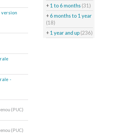
+
1 to 6 months
(31)
– version
+
6 months to 1 year
(18)
+
1 year and up
(236)
rale
rale -
genou (PUC)
genou (PUC)