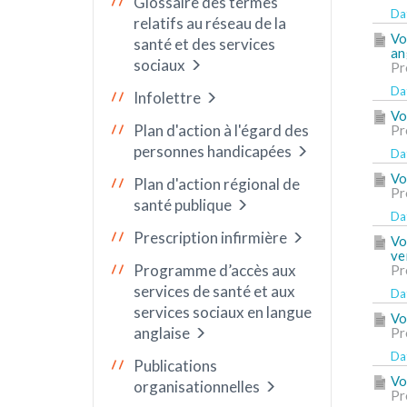
Glossaire des termes
Dat
relatifs au réseau de la
Vo
santé et des services
an
sociaux
Pr
Dat
Infolettre
Vo
Plan d'action à l'égard des
Pr
personnes handicapées
Dat
Vo
Plan d'action régional de
Pr
santé publique
Dat
Prescription infirmière
Vo
ve
Programme d’accès aux
Pr
services de santé et aux
Dat
services sociaux en langue
Vo
anglaise
Pr
Dat
Publications
Vo
organisationnelles
Pr