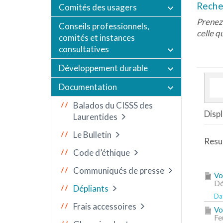
Reche
Comités des usagers
Prenez 
Conseils professionnels,
celle q
comités et instances
consultatives
Développement durable
Documentation
Balados du CISSS des
Displ
Laurentides
Le Bulletin
Resul
Code d’éthique
Communiqués de presse
Vo
Dé
Dépliants
Dat
Frais accessoires
Vo
Fe