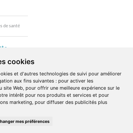
es de santé
st »
es cookies
NDATIONS
À PROPOS DE NOUS
ookies et d'autres technologies de suivi pour améliorer
ation aux fins suivantes :
pour activer les
u site Web
,
pour offrir une meilleure expérience sur le
ent
tre intérêt pour nos produits et services et pour
tions marketing
,
pour diffuser des publicités plus
hanger mes préférences