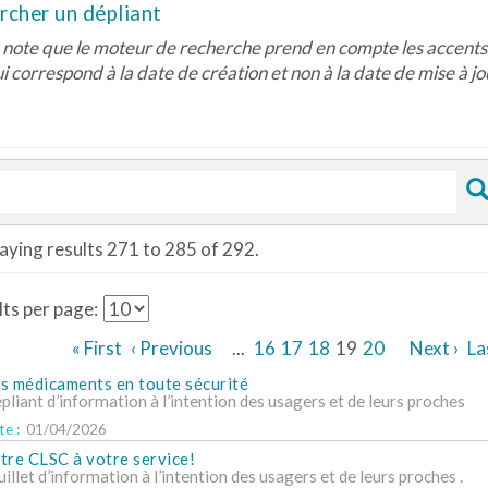
rcher un dépliant
note que le moteur de recherche prend en compte les accents 
ui correspond à la date de création et non à la date de mise à 
aying results 271 to 285 of 292.
ts per page:
« First
‹ Previous
...
16
17
18
19
20
Next ›
La
s médicaments en toute sécurité
pliant d’information à l’intention des usagers et de leurs proches
e :
01/04/2026
tre CLSC à votre service!
uillet d’information à l’intention des usagers et de leurs proches .