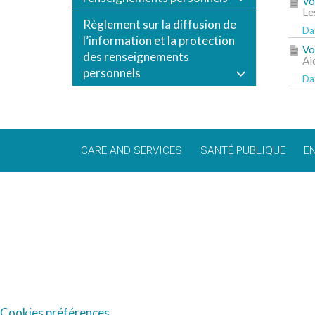
Vo
Le
Règlement sur la diffusion de
Dat
l’information et la protection
Vo
des renseignements
Ai
personnels
Dat
CARE AND SERVICES
SANTÉ PUBLIQUE
E
Cookies préférences