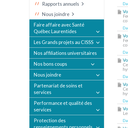
Rapports annuels
Dat
Vo
Nous joindre
Fe
co
Faire affaire avec Santé
Dat
Québec Laurentides
Vo
Fe
Les Grands projets au CISSS
co
Dat
Nos affiliations universitaires
Vo
Nos bons coups
Ce
hy
Nous joindre
Dat
Vo
Partenariat de soins et
Ce
services
hy
Dat
Performance et qualité des
Vo
services
Le
Protection des
Dat
renseignements personnels