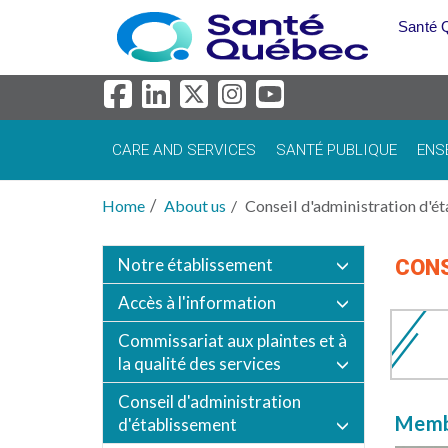
Skip to main content
Santé 
CARE AND SERVICES
SANTÉ PUBLIQUE
ENS
Home
About us
Conseil d'administration d'é
Notre établissement
CONS
Accès à l'information
Commissariat aux plaintes et à
la qualité des services
Conseil d'administration
Membr
d'établissement