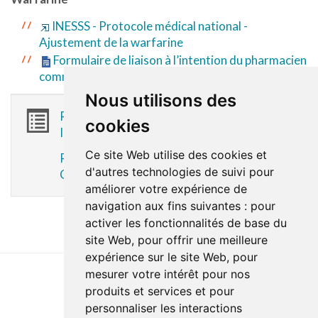
INESSS - Protocole médical national -
Ajustement de la warfarine
Formulaire de liaison à l’intention du pharmacien
communautaire
Nous utilisons des
Registre complet des signatures OC
cookies
INESSS
Ce site Web utilise des cookies et
Registre complet des signatures OC
d'autres technologies de suivi pour
CISSS des Laurentides
améliorer votre expérience de
navigation aux fins suivantes :
pour
activer les fonctionnalités de base du
site Web
,
pour offrir une meilleure
expérience sur le site Web
,
pour
mesurer votre intérêt pour nos
produits et services et pour
Last update : 24 April 2026
personnaliser les interactions
Accessibility
Site map
Privacy policy
Documentation