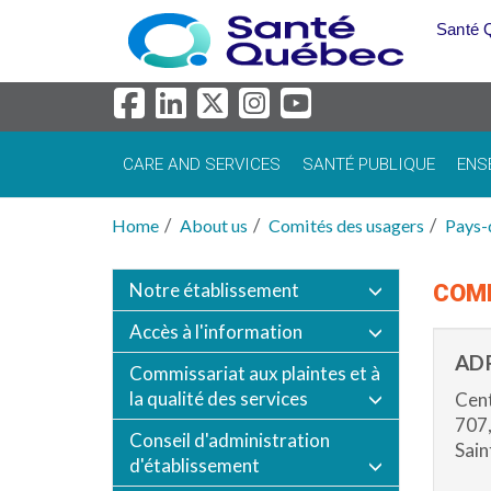
Skip to main content
Santé 
CARE AND SERVICES
SANTÉ PUBLIQUE
ENS
Home
About us
Comités des usagers
Pays-
Notre établissement
COMI
Accès à l'information
AD
Commissariat aux plaintes et à
la qualité des services
Cent
707,
Conseil d'administration
Sain
d'établissement