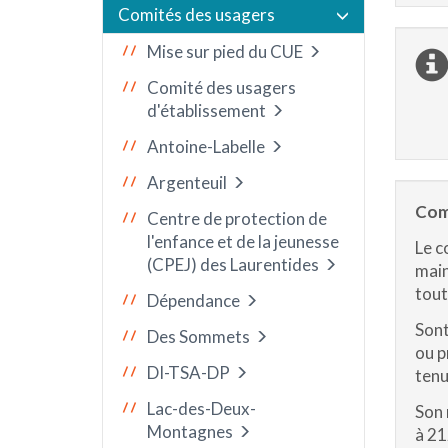
Comités des usagers
Mise sur pied du CUE
Comité des usagers
d'établissement
Antoine-Labelle
Argenteuil
Com
Centre de protection de
l'enfance et de la jeunesse
Le c
(CPEJ) des Laurentides
main
tout
Dépendance
Sont
Des Sommets
ou p
DI-TSA-DP
tenu
Lac-des-Deux-
Son 
Montagnes
à 21