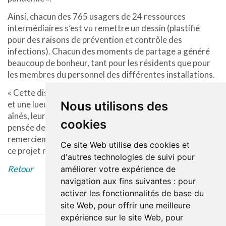
Ainsi, chacun des 765 usagers de 24 ressources
intermédiaires s’est vu remettre un dessin (plastifié
pour des raisons de prévention et contrôle des
infections). Chacun des moments de partage a généré
beaucoup de bonheur, tant pour les résidents que pour
les membres du personnel des différentes installations.
« Cette distribution aura été un léger baume sur le cœur
et une lueur d’espoir en cette période difficile pour les
Nous utilisons des
aînés, leur démontrant une solidarité et une présence en
cookies
pensée de la part de la communauté. Un sincère
remerciement est offert à tous ceux qui ont participé à
Ce site Web utilise des cookies et
ce projet rassembleur », de conclure Mme Landry.
d'autres technologies de suivi pour
Retour
améliorer votre expérience de
navigation aux fins suivantes :
pour
activer les fonctionnalités de base du
site Web
,
pour offrir une meilleure
expérience sur le site Web
,
pour