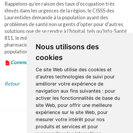
Rappelons qu’en raison des taux d’occupation très
élevés dans les urgences de la région, le CISSS des
Laurentides demande à la population ayant des
problèmes de santé non urgents d’opter pour d’autres
solutions que de se rendre à l’hôpital, tels qu’Info-Santé
811, le médecin de famille, le GAP ou le réseau de
pharmaciens. Le CISSS des Laurentides remercie la
Nous utilisons des
population pour sa collaboration.
cookies
Communiqué en format PDF
Ce site Web utilise des cookies et
d'autres technologies de suivi pour
Retour
améliorer votre expérience de
navigation aux fins suivantes :
pour
activer les fonctionnalités de base du
site Web
,
pour offrir une meilleure
expérience sur le site Web
,
pour
mesurer votre intérêt pour nos
produits et services et pour
Dernière mise à jour : 27 avril 2023