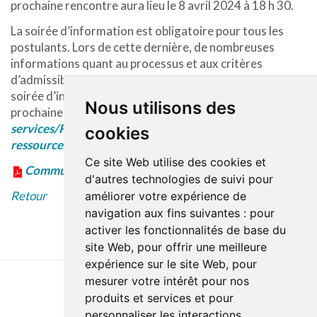
prochaine rencontre aura lieu le 8 avril 2024 à 18 h 30.
La soirée d’information est obligatoire pour tous les
postulants. Lors de cette dernière, de nombreuses
informations quant au processus et aux critères
d’admissibilité seront partagées. Pour vous inscrire à la
soirée d’information ou pour connaitre l’horaire des
Nous utilisons des
prochaines rencontres, consultez la section
Soins et
services/Ressources d’hébergement/Devenir une
cookies
ressources de type familial.
Ce site Web utilise des cookies et
Communiqué en format PDF
d'autres technologies de suivi pour
Retour
améliorer votre expérience de
navigation aux fins suivantes :
pour
activer les fonctionnalités de base du
site Web
,
pour offrir une meilleure
expérience sur le site Web
,
pour
mesurer votre intérêt pour nos
produits et services et pour
Dernière mise à jour : 27 avril 2023
personnaliser les interactions