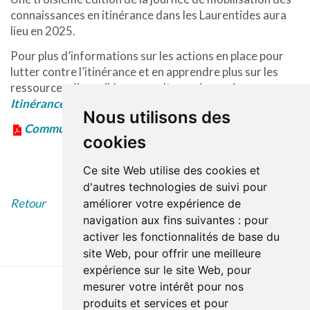
connaissances en itinérance dans les Laurentides aura
lieu en 2025.
Pour plus d’informations sur les actions en place pour
lutter contre l’itinérance et en apprendre plus sur les
ressources disponibles, consultez
la section
Itinérance
.
Nous utilisons des
Communiqué en format PDF
cookies
Ce site Web utilise des cookies et
d'autres technologies de suivi pour
Retour
améliorer votre expérience de
navigation aux fins suivantes :
pour
activer les fonctionnalités de base du
site Web
,
pour offrir une meilleure
expérience sur le site Web
,
pour
mesurer votre intérêt pour nos
produits et services et pour
Dernière mise à jour : 27 avril 2023