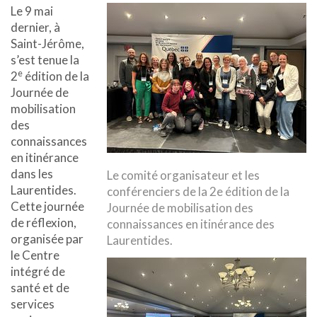
Le 9 mai
dernier, à
Saint-Jérôme,
s’est tenue la
e
2
édition de la
Journée de
mobilisation
des
connaissances
en itinérance
dans les
Le comité organisateur et les
Laurentides.
conférenciers de la 2e édition de la
Cette journée
Journée de mobilisation des
de réflexion,
connaissances en itinérance des
organisée par
Laurentides.
le Centre
intégré de
santé et de
services