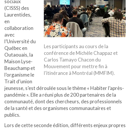
sociaux
(CISSS) des
Laurentides,
en
collaboration
avec
l’Université du
Les participants au cours de la
Québec en
conférence de Michèle Chappaz et
Outaouais, la
Carlos Tamayo Chacon du
Maison Lyse-
Mouvement pour mettre fin à
Beauchamp et
l’itinérance à Montréal (MMFIM).
l’organisme le
Trait d’union
jeunesse, s’est déroulée sous le thème « Habiter l’après-
pandémie ». Elle a réuni plus de 200 partenaires de la
communauté, dont des chercheurs, des professionnels
de la santé et des organismes communautaires et
publics.
Lors de cette seconde édition, différents enjeux propres