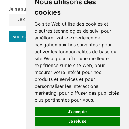
Nous utilisons des
Je ne suis pas un robot
*
cookies
Je confirme
Ce site Web utilise des cookies et
d'autres technologies de suivi pour
améliorer votre expérience de
navigation aux fins suivantes :
pour
activer les fonctionnalités de base du
site Web
,
pour offrir une meilleure
expérience sur le site Web
,
pour
mesurer votre intérêt pour nos
produits et services et pour
Last update : 17 April 2025
personnaliser les interactions
Accessibility
Site map
Privacy policy
Documentation
marketing
,
pour diffuser des publicités
Website development
plus pertinentes pour vous
.
J'accepte
Je refuse
© Santé Québec Laurentides, 2026