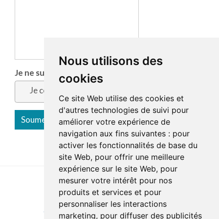
Nous utilisons des
Je ne suis pas un robot
*
cookies
Je confirme
Ce site Web utilise des cookies et
d'autres technologies de suivi pour
améliorer votre expérience de
navigation aux fins suivantes :
pour
activer les fonctionnalités de base du
site Web
,
pour offrir une meilleure
expérience sur le site Web
,
pour
mesurer votre intérêt pour nos
produits et services et pour
Last update : 9 July 2026
personnaliser les interactions
Accessibility
Site map
Privacy policy
Documentation
marketing
,
pour diffuser des publicités