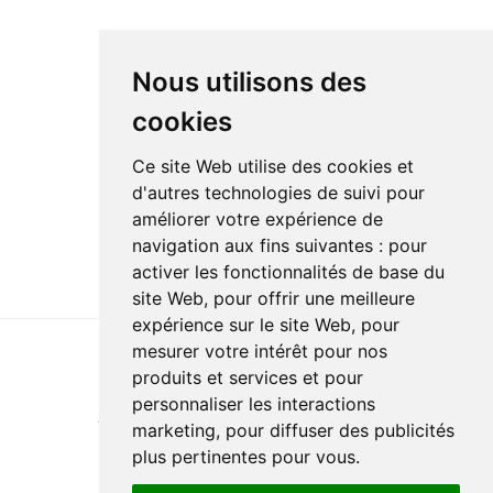
Nous utilisons des
cookies
Ce site Web utilise des cookies et
d'autres technologies de suivi pour
améliorer votre expérience de
navigation aux fins suivantes :
pour
activer les fonctionnalités de base du
site Web
,
pour offrir une meilleure
expérience sur le site Web
,
pour
mesurer votre intérêt pour nos
produits et services et pour
Last update : 3 August 2026
personnaliser les interactions
Accessibility
Site map
Privacy policy
Documentation
marketing
,
pour diffuser des publicités
Website development
plus pertinentes pour vous
.