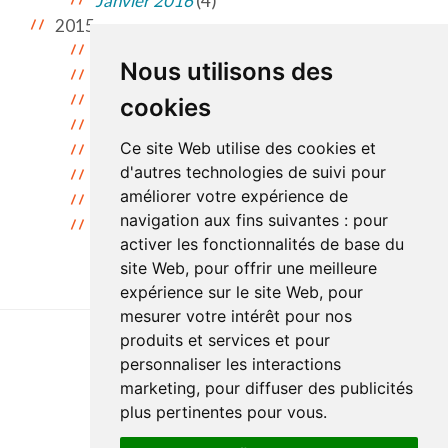
Janvier 2016
(4)
2015
Décembre 2015
(2)
Nous utilisons des
Novembre 2015
(11)
Octobre 2015
(9)
cookies
Septembre 2015
(9)
Ce site Web utilise des cookies et
Juillet 2015
(2)
d'autres technologies de suivi pour
Juin 2015
(2)
améliorer votre expérience de
Mai 2015
(2)
navigation aux fins suivantes :
pour
Avril 2015
(1)
activer les fonctionnalités de base du
site Web
,
pour offrir une meilleure
expérience sur le site Web
,
pour
mesurer votre intérêt pour nos
produits et services et pour
personnaliser les interactions
Accessibilité
Plan du site
Politique de confidentialité
marketing
,
pour diffuser des publicités
Documentation
Réalisation du site
plus pertinentes pour vous
.