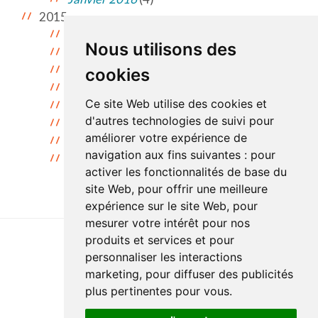
2015
Décembre 2015
(2)
Nous utilisons des
Novembre 2015
(11)
Octobre 2015
(9)
cookies
Septembre 2015
(9)
Ce site Web utilise des cookies et
Juillet 2015
(2)
d'autres technologies de suivi pour
Juin 2015
(2)
améliorer votre expérience de
Mai 2015
(2)
navigation aux fins suivantes :
pour
Avril 2015
(1)
activer les fonctionnalités de base du
site Web
,
pour offrir une meilleure
expérience sur le site Web
,
pour
mesurer votre intérêt pour nos
produits et services et pour
personnaliser les interactions
Accessibilité
Plan du site
Politique de confidentialité
marketing
,
pour diffuser des publicités
Documentation
Réalisation du site
plus pertinentes pour vous
.