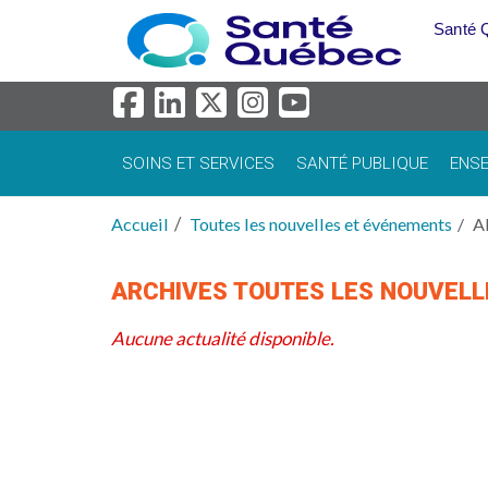
Aller au menu principal
Santé 
SOINS ET SERVICES
SANTÉ PUBLIQUE
ENSE
Accueil
Toutes les nouvelles et événements
A
ARCHIVES TOUTES LES NOUVEL
Aucune actualité disponible.