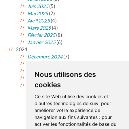
Juin 2025
(5)
Mai 2025
(2)
Avril 2025
(4)
Mars 2025
(4)
Février 2025
(8)
Janvier 2025
(6)
2024
Décembre 2024
(7)
Novembre 2024
(7)
Octobre 2024
(10)
Nous utilisons des
Septembre 2024
(9)
cookies
Août 2024
(4)
Ce site Web utilise des cookies et
d'autres technologies de suivi pour
améliorer votre expérience de
Consulter les archives
navigation aux fins suivantes :
pour
de 2 ans et plus
activer les fonctionnalités de base du