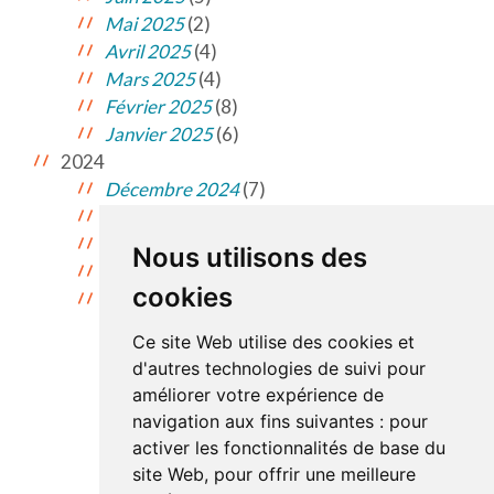
Mai 2025
(2)
Avril 2025
(4)
Mars 2025
(4)
Février 2025
(8)
Janvier 2025
(6)
2024
Décembre 2024
(7)
Novembre 2024
(7)
Octobre 2024
(10)
Nous utilisons des
Septembre 2024
(9)
cookies
Août 2024
(4)
Ce site Web utilise des cookies et
d'autres technologies de suivi pour
améliorer votre expérience de
Consulter les archives
navigation aux fins suivantes :
pour
de 2 ans et plus
activer les fonctionnalités de base du
site Web
,
pour offrir une meilleure