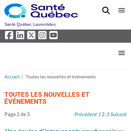
Aller au menu principal
Bout
Santé Québec Laurentides
Bout
Accueil
Toutes les nouvelles et événements
TOUTES LES NOUVELLES ET
ÉVÉNEMENTS
Page 2 de 3.
Précédent
1
2
3
Suivant