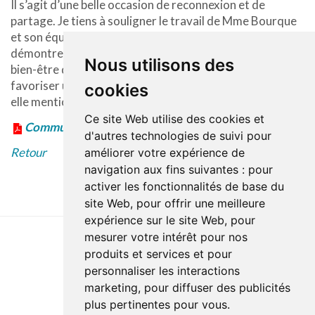
Il s’agit d’une belle occasion de reconnexion et de
partage. Je tiens à souligner le travail de Mme Bourque
et son équipe pour cette belle réalisation. Cela
démontre bien le dévouement du personnel envers le
Nous utilisons des
bien-être des personnes âgées et leur volonté de
favoriser une intégration sociale enrichissante. », a-t-
cookies
elle mentionné.
Ce site Web utilise des cookies et
Communiqué en format PDF
d'autres technologies de suivi pour
Retour
améliorer votre expérience de
navigation aux fins suivantes :
pour
activer les fonctionnalités de base du
site Web
,
pour offrir une meilleure
expérience sur le site Web
,
pour
mesurer votre intérêt pour nos
produits et services et pour
Dernière mise à jour : 27 avril 2023
personnaliser les interactions
Accessibilité
Plan du site
Politique de confidentialité
marketing
,
pour diffuser des publicités
Documentation
Réalisation du site
plus pertinentes pour vous
.