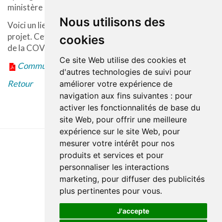
ministère de la Santé et des Services sociaux.
Nous utilisons des
Voici un lien vers une vidéo qui présente très bien le
projet. Cette dernière a été tournée avant la pandémie
cookies
de la COVID-19 :
https://youtu.be/lulkidz1New
Ce site Web utilise des cookies et
Communiqué en format PDF
d'autres technologies de suivi pour
Retour
améliorer votre expérience de
navigation aux fins suivantes :
pour
activer les fonctionnalités de base du
site Web
,
pour offrir une meilleure
expérience sur le site Web
,
pour
mesurer votre intérêt pour nos
produits et services et pour
Dernière mise à jour : 27 avril 2023
personnaliser les interactions
Accessibilité
Plan du site
Politique de confidentialité
marketing
,
pour diffuser des publicités
Documentation
Réalisation du site
plus pertinentes pour vous
.
J'accepte