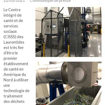
22/03/2021
Communiqué de presse
Le Centre
intégré de
santé et de
services
sociaux
(CISSS) des
Laurentides
est très fier
d’être le
premier
établissement
de santé en
Amérique du
Nord à utiliser
une
technologie de
traitement
des déchets