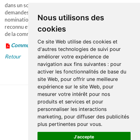
dans un souci de répondre adéquatement aux
demandes du milieu que nous procédons à cette
Nous utilisons des
nomination. Monsieur Decoste est un gestionnaire
reconnu et apprécié, il saura être à l’écoute des besoins
cookies
de la communauté ».
Ce site Web utilise des cookies et
Communiqué en format PDF
d'autres technologies de suivi pour
Retour
améliorer votre expérience de
navigation aux fins suivantes :
pour
activer les fonctionnalités de base du
site Web
,
pour offrir une meilleure
expérience sur le site Web
,
pour
mesurer votre intérêt pour nos
produits et services et pour
Dernière mise à jour : 27 avril 2023
personnaliser les interactions
Accessibilité
Plan du site
Politique de confidentialité
marketing
,
pour diffuser des publicités
Documentation
Réalisation du site
plus pertinentes pour vous
.
J'accepte