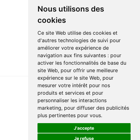
Nous utilisons des
cookies
Ce site Web utilise des cookies et
d'autres technologies de suivi pour
améliorer votre expérience de
navigation aux fins suivantes :
pour
activer les fonctionnalités de base du
site Web
,
pour offrir une meilleure
expérience sur le site Web
,
pour
mesurer votre intérêt pour nos
produits et services et pour
Dernière mise à jour : 27 avril 2023
personnaliser les interactions
Accessibilité
Plan du site
Politique de confidentialité
marketing
,
pour diffuser des publicités
Documentation
Réalisation du site
plus pertinentes pour vous
.
J'accepte
Je refuse