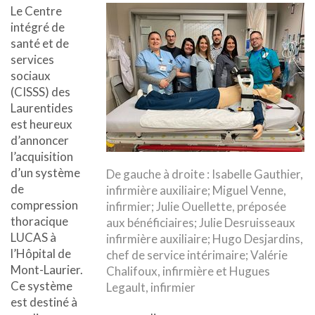
Le Centre
intégré de
santé et de
services
sociaux
(CISSS) des
Laurentides
est heureux
d’annoncer
l’acquisition
d’un système
De gauche à droite : Isabelle Gauthier,
de
infirmière auxiliaire; Miguel Venne,
compression
infirmier; Julie Ouellette, préposée
thoracique
aux bénéficiaires; Julie Desruisseaux
LUCAS à
infirmière auxiliaire; Hugo Desjardins,
l’Hôpital de
chef de service intérimaire; Valérie
Mont-Laurier.
Chalifoux, infirmière et Hugues
Ce système
Legault, infirmier
est destiné à