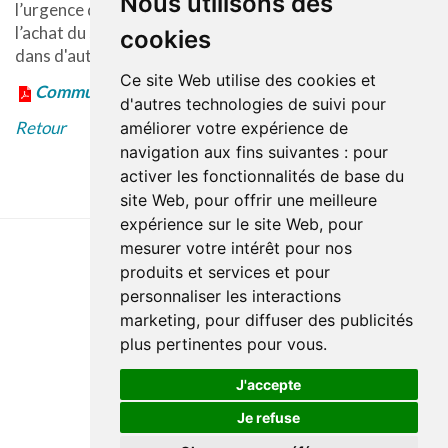
Nous utilisons des
l’urgence de l'Hôpital de Mont-Laurier a engendré
l’achat du système de compression thoracique LUCAS
cookies
dans d'autres urgences du territoire.
Ce site Web utilise des cookies et
Communiqué en format PDF
d'autres technologies de suivi pour
Retour
améliorer votre expérience de
navigation aux fins suivantes :
pour
activer les fonctionnalités de base du
site Web
,
pour offrir une meilleure
expérience sur le site Web
,
pour
mesurer votre intérêt pour nos
produits et services et pour
Dernière mise à jour : 27 avril 2023
personnaliser les interactions
Accessibilité
Plan du site
Politique de confidentialité
marketing
,
pour diffuser des publicités
Documentation
Réalisation du site
plus pertinentes pour vous
.
J'accepte
Je refuse
© Santé Québec Laurentides, 2026