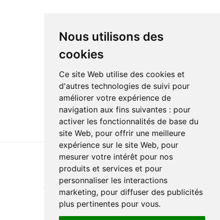
Nous utilisons des
cookies
Ce site Web utilise des cookies et
d'autres technologies de suivi pour
améliorer votre expérience de
navigation aux fins suivantes :
pour
activer les fonctionnalités de base du
site Web
,
pour offrir une meilleure
expérience sur le site Web
,
pour
mesurer votre intérêt pour nos
produits et services et pour
Last update : 5 August 2024
personnaliser les interactions
Accessibility
Site map
Privacy policy
Documentation
marketing
,
pour diffuser des publicités
Website development
plus pertinentes pour vous
.