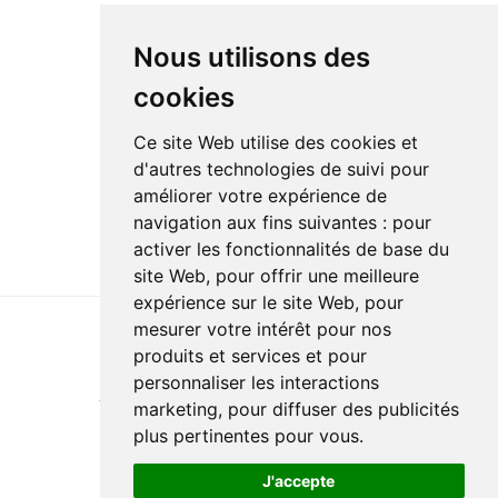
Nous utilisons des
cookies
Ce site Web utilise des cookies et
d'autres technologies de suivi pour
améliorer votre expérience de
navigation aux fins suivantes :
pour
activer les fonctionnalités de base du
site Web
,
pour offrir une meilleure
expérience sur le site Web
,
pour
mesurer votre intérêt pour nos
produits et services et pour
Last update : 26 September 2023
personnaliser les interactions
Accessibility
Site map
Privacy policy
Documentation
marketing
,
pour diffuser des publicités
Website development
plus pertinentes pour vous
.
J'accepte