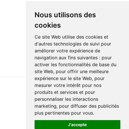
Nous utilisons des
cookies
Ce site Web utilise des cookies et
d'autres technologies de suivi pour
améliorer votre expérience de
navigation aux fins suivantes :
pour
activer les fonctionnalités de base du
site Web
,
pour offrir une meilleure
expérience sur le site Web
,
pour
mesurer votre intérêt pour nos
produits et services et pour
Last update : 26 September 2023
personnaliser les interactions
Accessibility
Site map
Privacy policy
Documentation
marketing
,
pour diffuser des publicités
Website development
plus pertinentes pour vous
.
J'accepte