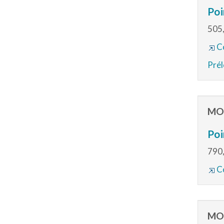
Poi
505,
Co
Prél
MO
Poi
790,
Co
MO