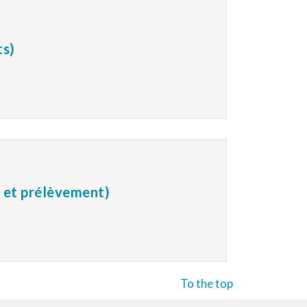
ts)
n et prélèvement)
To the top