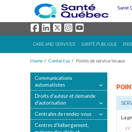
Skip to main content
Santé 
CARE AND SERVICES
SANTÉ PUBLIQUE
ENS
Home
Contact us
Points de service locaux
Communications
automatisées
POIN
Droits d’auteur et demande
d’autorisation
SER
Centrales de rendez-vous
La p
Centres d'hébergement,
maisons des aînés et