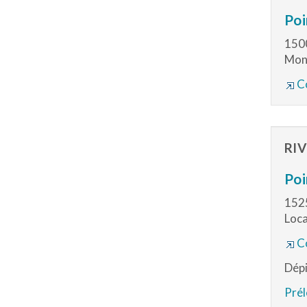
Poi
150
Mont
Co
RI
Poi
1525
Loca
Co
Dépi
Prél