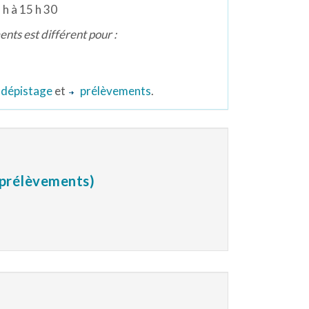
 h à 15 h 30
nts est différent pour :
dépistage
et
prélèvements
.
t prélèvements)