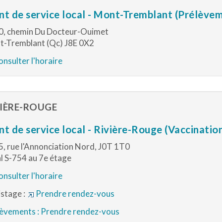
nt de service local - Mont-Tremblant (Prélève
0, chemin Du Docteur-Ouimet
-Tremblant (Qc) J8E 0X2
nsulter l'horaire
VIÈRE-ROUGE
nt de service local - Rivière-Rouge (Vaccinatio
, rue l'Annonciation Nord, J0T 1T0
l S-754 au 7e étage
nsulter l'horaire
stage :
Prendre rendez-vous
èvements : Prendre rendez-vous