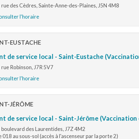
 rue des Cèdres, Sainte-Anne-des-Plaines, J5N 4M8
nsulter l'horaire
INT-EUSTACHE
nt de service local - Saint-Eustache (Vaccinati
 rue Robinson, J7R 5V7
nsulter l'horaire
INT-JÉRÔME
nt de service local - Saint-Jérôme (Vaccination
 boulevard des Laurentides, J7Z 4M2
e 018 au sous-sol (accès à l'ascenseur par la porte 2)