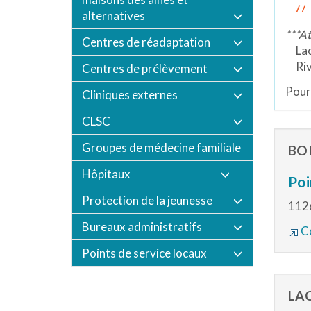
alternatives
***At
Centres de réadaptation
Lach
Rivi
Centres de prélèvement
Pour 
Cliniques externes
CLSC
Groupes de médecine familiale
BO
Hôpitaux
Poi
Protection de la jeunesse
1126
Bureaux administratifs
Co
Points de service locaux
LA