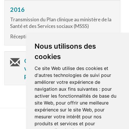
2016
Transmission du Plan clinique au ministère de la
Santé et des Services sociaux (MSSS)
Réception de l’avis de reconnaissance
Nous utilisons des
cookies
On garde le contact : inscrivez-
vous à l'Infolettre sur les Grands
Ce site Web utilise des cookies et
d'autres technologies de suivi pour
projets
améliorer votre expérience de
navigation aux fins suivantes :
pour
activer les fonctionnalités de base du
site Web
,
pour offrir une meilleure
expérience sur le site Web
,
pour
mesurer votre intérêt pour nos
produits et services et pour
Last update : 31 May 2024