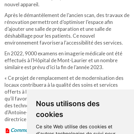
nouvel appareil.
Après le démantèlement de l’ancien scan, des travaux de
rénovation permettront d’optimiser l’espace afin
d’ajouter une salle de préparation et une salle de
déshabillage pour les patients. Ce nouvel
environnement favorisera l'accessibilité des services.
En 2022, 9000 examens en imagerie médicale ont été
effectués à l’Hôpital de Mont-Laurier et un nombre
similaire est prévu d’ici la fin de l’année 2023.
« Ce projet de remplacement et de modernisation des
locaux contribuera à la qualité des soins et services
offerts à la population d’Antoine-Labelle. Nous espérons
qu’il favorisera également le recrutement et l'attraction
Nous utilisons des
des technologues et des radiologistes dans la région
d'Antoine-Labelle », souligne Julie Delaney, présidente-
cookies
directrice générale du CISSS des Laurentides.
Ce site Web utilise des cookies et
Communiqué en format PDF
d'autres technologies de suivi pour