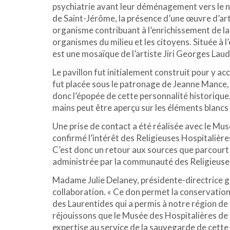
psychiatrie avant leur déménagement vers le no
de Saint-Jérôme, la présence d’une œuvre d’art 
organisme contribuant à l’enrichissement de la 
organismes du milieu et les citoyens. Située à 
est une mosaïque de l’artiste Jiri Georges Laud
Le pavillon fut initialement construit pour y ac
fut placée sous le patronage de Jeanne Mance,
donc l’épopée de cette personnalité historiqu
mains peut être aperçu sur les éléments blancs
Une prise de contact a été réalisée avec le Mu
confirmé l’intérêt des Religieuses Hospitalière
C’est donc un retour aux sources que parcourt 
administrée par la communauté des Religieuses
Madame Julie Delaney, présidente-directrice gé
collaboration. « Ce don permet la conservation 
des Laurentides qui a permis à notre région de
réjouissons que le Musée des Hospitalières de 
expertise au service de la sauvegarde de cette