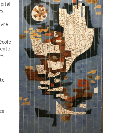
pital
es,
uvre
 école
sente
es
te.
t
es
n