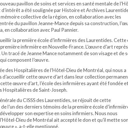
uveau pavillon de soins et services en santé mentale de l’Hô
d’intérêt a été soulignée par Histoire et Archives Laurentid
mémoire collective de la région, en collaboration avec les
l’entrée du pavillon Jeanne-Mance depuis sa construction, l’œ
a, en collaboration avec Paul Pannier.
cueillir la première école d’infirmières des Laurentides. Cette
 première infirmière en Nouvelle-France. L’œuvre d’art repré
e. Un tracé de Jeanne Mance notamment de son visage et de s
 qui composent l’œuvre.
sée des Hospitalières de l’Hôtel-Dieu de Montréal, qui nous a
s d’accueillir cette œuvre d’art dans leur collection permanen
cette œuvre d’art, l’école des infirmières ayant été fondée e
 Hospitalières de Saint-Joseph.
nérale du CISSS des Laurentides, se réjouit de cette
de l’un des derniers témoins de la première école d’infirmièr
 développer son expertise en soins infirmiers. Nous nous
l’Hôtel-Dieu de Montréal ait accepté le don et qu’il mette so
 œuvre », a-t-elle mentionné.