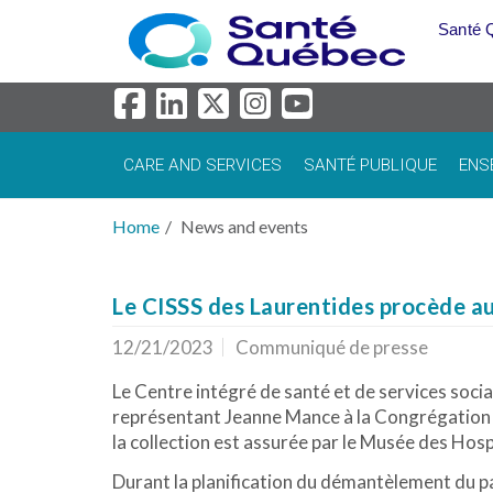
Skip to main content
Santé 
CARE AND SERVICES
SANTÉ PUBLIQUE
ENS
Home
News and events
Le CISSS des Laurentides procède au
12/21/2023
Communiqué de presse
Le Centre intégré de santé et de services soci
représentant Jeanne Mance à la Congrégation d
la collection est assurée par le Musée des Hosp
Durant la planification du démantèlement du pav