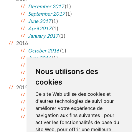
December 2017
(1)
September 2017
(1)
June 2017
(1)
April 2017
(1)
January 2017
(1)
2016
October 2016
(1)
June 2016
(1)
May 2016
(1)
Nous utilisons des
April 2016
(1)
February 2016
(1)
cookies
2015
Ce site Web utilise des cookies et
November 2015
(1)
d'autres technologies de suivi pour
September 2015
(1)
améliorer votre expérience de
June 2015
(1)
navigation aux fins suivantes :
pour
April 2015
(1)
activer les fonctionnalités de base du
site Web
,
pour offrir une meilleure