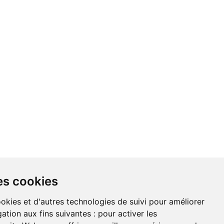
es cookies
NDATIONS
À PROPOS DE NOUS
ookies et d'autres technologies de suivi pour améliorer
ation aux fins suivantes :
pour activer les