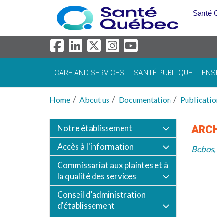
Skip to main content
Santé 
CARE AND SERVICES
SANTÉ PUBLIQUE
ENS
Home
About us
Documentation
Publicatio
Notre établissement
ARC
Accès à l'information
Bobos, 
Commissariat aux plaintes et à
la qualité des services
Conseil d'administration
d'établissement