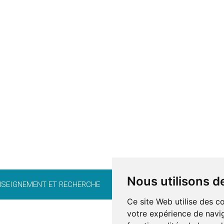
Nous utilisons d
NSEIGNEMENT ET RECHERCHE
CARRIÈRE
BÉNÉVOLAT
FO
Ce site Web utilise des c
votre expérience de navig