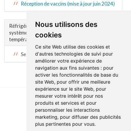
Réception de vaccins (mise à jour juin 2024)
Nous utilisons des
Réfrigérateurs ou congélateurs reliés à un
système de surveillance et d’enregistrement des
cookies
températures en continu (ATEK)
Ce site Web utilise des cookies et
d'autres technologies de suivi pour
Section à venir
améliorer votre expérience de
navigation aux fins suivantes :
pour
activer les fonctionnalités de base du
site Web
,
pour offrir une meilleure
expérience sur le site Web
,
pour
mesurer votre intérêt pour nos
produits et services et pour
Dernière mise à jour : 13 juillet 2026
personnaliser les interactions
Accessibilité
Plan du site
Politique de confidentialité
marketing
,
pour diffuser des publicités
Documentation
Réalisation du site
plus pertinentes pour vous
.