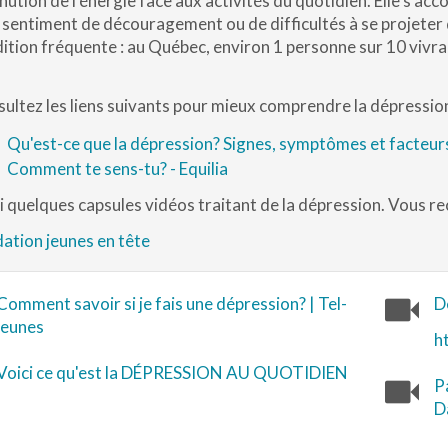
nution de l’énergie face aux activités du quotidien. Elle s’
 sentiment de découragement ou de difficultés à se projeter d
ition fréquente : au Québec, environ 1 personne sur 10 vivra
ultez les liens suivants pour mieux comprendre la dépression
Qu'est-ce que la dépression? Signes, symptômes et facteur
Comment te sens-tu? -
Equilia
i quelques capsules vidéos traitant de la dépression. Vous re
ation jeunes en tête
Comment savoir si je fais une dépression? | Tel-
D
jeunes
h
Voici ce qu'est la DÉPRESSION AU QUOTIDIEN
P
D