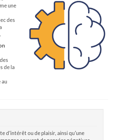
omme une
vec des
a
.
on
 des
s de la
e au
 d’intérêt ou de plaisir, ainsi qu’une