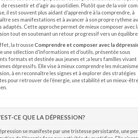
 de ressentir et d’agir au quotidien. Plutôt que de la voir c
se, il est souvent plus aidant d’apprendre à la comprendre, à
ître ses manifestations et à avancer à son propre rythme a
 adaptés. Cette approche permet de mieux composer avec l
ion tout en soutenant un retour progressif vers un équilibre
ffet, la trousse
Comprendre et composer avec la dépressi
 une sélection d’informations et d’outils, présentée sous
nts formats et destinée aux jeunes et ;a leurs familles vivant
mes dépressifs. Elle vise à mieux comprendre les mécanisme
ion, à en reconnaître les signes et à explorer des stratégies
es pour retrouver de l’énergie, une stabilité et un mieux-êtr
en.
EST-CE QUE LA DÉPRESSION?
épression se manifeste par une tristesse persistante, une perte