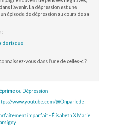
accompagne souvent de pensées négatives,
ans l’avenir. La dépression est une
 un épisode de dépression au cours de sa
 :
s de risque
connaissez-vous dans l’une de celles-ci?
éprime ou Dépression
ttps://www.youtube.com/@Onparlede
arfaitement imparfait - Élisabeth X Marie
arsigny