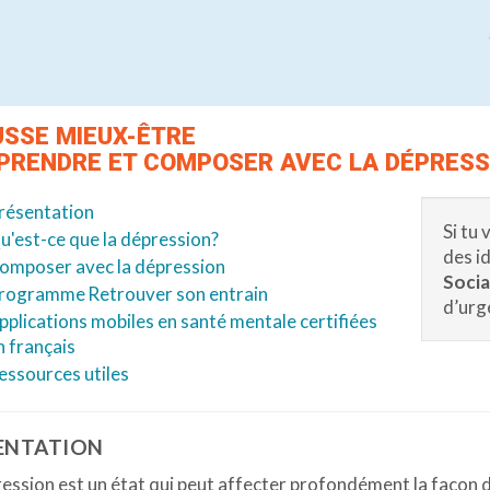
SSE MIEUX-ÊTRE
RENDRE ET COMPOSER AVEC LA DÉPRESS
résentation
Si tu
u'est-ce que la dépression?
des i
omposer avec la dépression
Socia
rogramme Retrouver son entrain
d’urg
pplications mobiles en santé mentale certifiées
n français
essources utiles
ENTATION
ession est un état qui peut affecter profondément la façon 