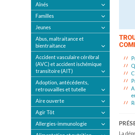
Aînés
Familles
Jeunes
TROU
Abus, maltraitance et
COMP
bientraitance
Accident vasculaire cérébral
P
(AVC) et accident ischémique
Q
transitoire (AIT)
C
P
Adoption, antécédents,
A
retrouvailles et tutelle
e
Aire ouverte
R
Agir Tôt
PRÉS
Allergies-immunologie
La dépr