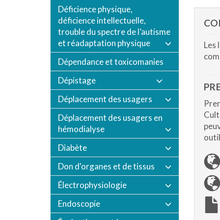
Déficience physique,
déficience intellectuelle,
CO
trouble du spectre de l’autisme
et réadaptation physique
Les 
comp
Dépendance et toxicomanies
Dépistage
PRE
Déplacement des usagers
Pren
Cult
Déplacement des usagers en
peuv
hémodialyse
outi
Diabète
Don d'organes et de tissus
Électrophysiologie
Endoscopie