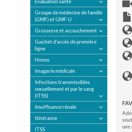
Évaluation santé
Groupe de médecine de famille
(GMF) et GMF-U
Grossesse et accouchement
Guichet d'accès de première
ligne
Honey
Imagerie médicale
Infections transmissibles
sexuellement et par le sang
(ITSS)
FAV
Insuffisance rénale
Adop
Itinérance
sout
une 
ITSS