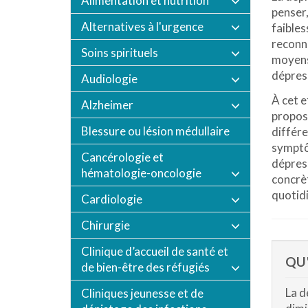
Alimentation et nutrition
penser,
Alternatives à l'urgence
faibles
reconna
Soins spirituels
moyens
dépress
Audiologie
À cet e
Alzheimer
propose
Blessure ou lésion médullaire
différe
symptô
Cancérologie et
dépress
hématologie-oncologie
concrèt
quotidi
Cardiologie
Chirurgie
Clinique d’accueil de santé et
QU'
de bien-être des réfugiés
La d
Cliniques jeunesse et de