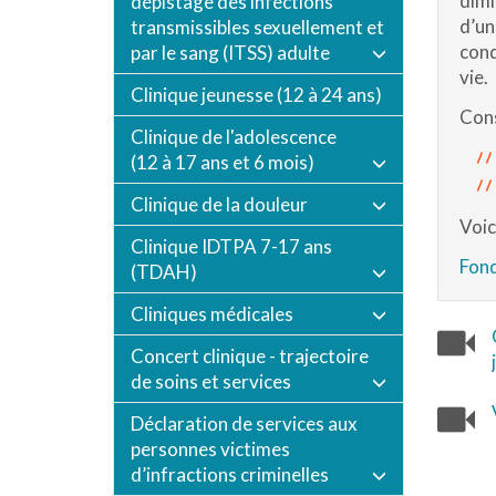
dimi
dépistage des infections
d’un
transmissibles sexuellement et
cond
par le sang (ITSS) adulte
vie.
Clinique jeunesse (12 à 24 ans)
Cons
Clinique de l'adolescence
(12 à 17 ans et 6 mois)
Clinique de la douleur
Voic
Clinique IDTPA 7-17 ans
Fond
(TDAH)
Cliniques médicales
Concert clinique - trajectoire
de soins et services
Déclaration de services aux
personnes victimes
d’infractions criminelles