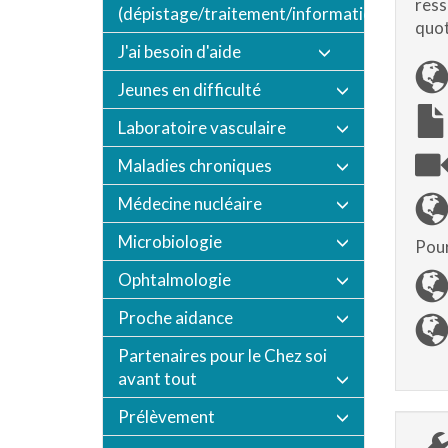
ress
(dépistage/traitement/informations/vaccin
quot
J'ai besoin d'aide
Jeunes en difficulté
Laboratoire vasculaire
Maladies chroniques
Médecine nucléaire
Microbiologie
Pour
Ophtalmologie
Proche aidance
Partenaires pour le Chez soi
avant tout
Prélèvement