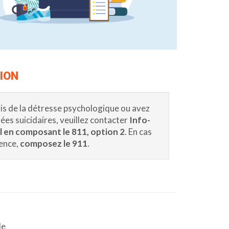
ION
 vis de la détresse psychologique ou avez
dées suicidaires, veuillez contacter
Info-
l
en composant le 811, option 2
. En cas
ence,
composez le 911
.
de