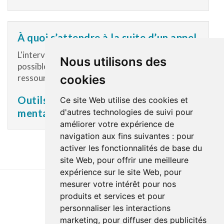
À quoi s’attendre à la suite d’un appel
L'intervenant ayant répondu à votre appel vous a
Nous utilisons des
possiblement orienté vers différentes
ressources. Plusieurs sont disponibles en ligne :
cookies
Outils et informations sur la santé
Ce site Web utilise des cookies et
mentale
d'autres technologies de suivi pour
améliorer votre expérience de
navigation aux fins suivantes :
pour
activer les fonctionnalités de base du
site Web
,
pour offrir une meilleure
expérience sur le site Web
,
pour
mesurer votre intérêt pour nos
produits et services et pour
Dernière mise à jour : 4 février 2026
personnaliser les interactions
Accessibilité
Plan du site
Politique de confidentialité
marketing
,
pour diffuser des publicités