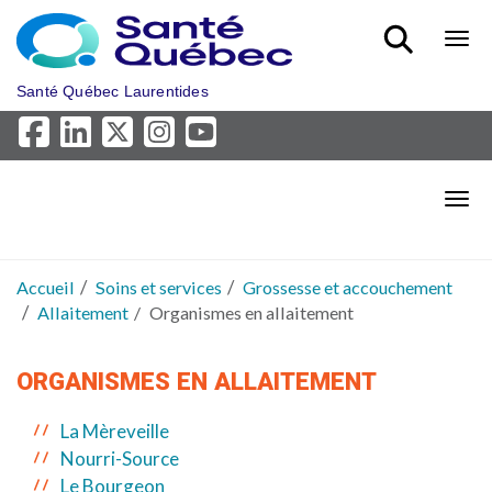
Aller au menu principal
Bout
Santé Québec Laurentides
Bout
Accueil
Soins et services
Grossesse et accouchement
Allaitement
Organismes en allaitement
ORGANISMES EN ALLAITEMENT
La Mèreveille
Nourri-Source
Le Bourgeon