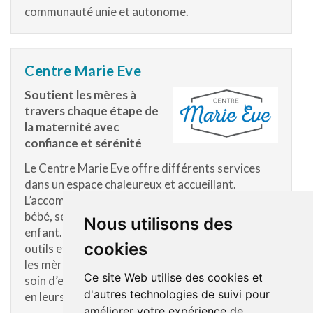
communauté unie et autonome.
Centre Marie Eve
Soutient les mères à
travers chaque étape de
la maternité avec
confiance et sérénité
Le Centre Marie Eve offre différents services
dans un espace chaleureux et accueillant.
L’accompagnement se poursuit après l’arrivée du
bébé, selon les besoins de la mère et de son
Nous utilisons des
enfant. L’organisme met à leur disposition des
cookies
outils et une présence bienveillante afin d’aider
les mères à développer leurs repères, prendre
Ce site Web utilise des cookies et
soin d’elles-mêmes et renforcer leur confiance
d'autres technologies de suivi pour
en leurs compétences parentales.
améliorer votre expérience de