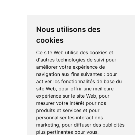
Nous utilisons des
cookies
Ce site Web utilise des cookies et
d'autres technologies de suivi pour
améliorer votre expérience de
navigation aux fins suivantes :
pour
activer les fonctionnalités de base du
site Web
,
pour offrir une meilleure
expérience sur le site Web
,
pour
mesurer votre intérêt pour nos
produits et services et pour
Dernière mise à jour : 15 janvier 2026
personnaliser les interactions
Accessibilité
Plan du site
Politique de confidentialité
marketing
,
pour diffuser des publicités
Documentation
Réalisation du site
plus pertinentes pour vous
.