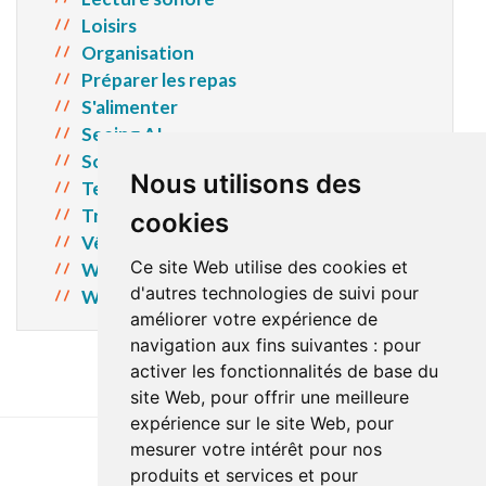
Loisirs
Organisation
Préparer les repas
S'alimenter
Seeing AI
Soins personnels
Nous utilisons des
Techniques de table
Tricot
cookies
Vêtements
Ce site Web utilise des cookies et
Windows 10
d'autres technologies de suivi pour
Windows 11
améliorer votre expérience de
navigation aux fins suivantes :
pour
activer les fonctionnalités de base du
site Web
,
pour offrir une meilleure
expérience sur le site Web
,
pour
mesurer votre intérêt pour nos
produits et services et pour
Dernière mise à jour : 19 janvier 2026