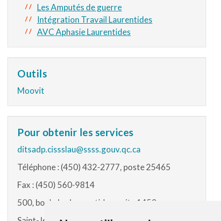
Les Amputés de guerre
Intégration Travail Laurentides
AVC Aphasie Laurentides
Outils
Moovit
Pour obtenir les services
ditsadp.cissslau@ssss.gouv.qc.ca
Téléphone : (450) 432-2777, poste 25465
Fax : (450) 560-9814
500, boul. des Laurentides, suite 1450
Saint-Jérôme (Qc) J7Z 4M2