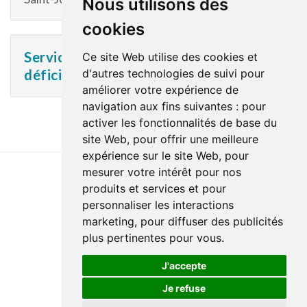
Nous utilisons des
cookies
Service des aides techniques en
Ce site Web utilise des cookies et
déficience motrice
d'autres technologies de suivi pour
améliorer votre expérience de
navigation aux fins suivantes :
pour
activer les fonctionnalités de base du
site Web
,
pour offrir une meilleure
expérience sur le site Web
,
pour
mesurer votre intérêt pour nos
produits et services et pour
Dernière mise à jour : 15 janvier 2026
personnaliser les interactions
Accessibilité
Plan du site
Politique de confidentialité
marketing
,
pour diffuser des publicités
Documentation
Réalisation du site
plus pertinentes pour vous
.
J'accepte
Je refuse
© Santé Québec Laurentides, 2026