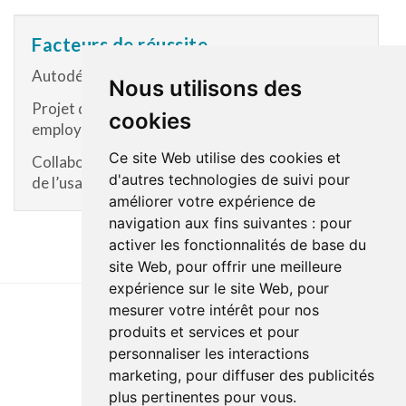
Facteurs de réussite
Autodétermination de l’usager
Nous utilisons des
Projet défini avec l’usager pour développer son
cookies
employabilité
Ce site Web utilise des cookies et
Collaboration de l’intervenant pivot et du réseau
d'autres technologies de suivi pour
de l’usager avec l’équipe Intégration travail
améliorer votre expérience de
navigation aux fins suivantes :
pour
activer les fonctionnalités de base du
site Web
,
pour offrir une meilleure
expérience sur le site Web
,
pour
mesurer votre intérêt pour nos
produits et services et pour
Dernière mise à jour : 14 janvier 2026
personnaliser les interactions
Accessibilité
Plan du site
Politique de confidentialité
marketing
,
pour diffuser des publicités
Documentation
Réalisation du site
plus pertinentes pour vous
.