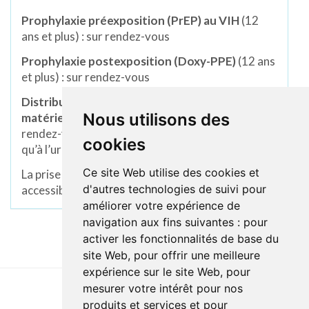
Prophylaxie préexposition (
PrEP
) au VIH
(12
ans et plus) : sur rendez-vous
Prophylaxie postexposition (Doxy-PPE)
(12 ans
et plus) : sur rendez-vous
Distribution gratuite de condoms ainsi que de
Nous utilisons des
matériel d’injection et d’inhalation
: sans
rendez-vous, durant les heures d’ouverture ainsi
cookies
qu’à l’urgence de l’hôpital.
Ce site Web utilise des cookies et
La prise de rendez-vous pour certains services est
d'autres technologies de suivi pour
accessible sur le portail
Clic Santé
.
améliorer votre expérience de
navigation aux fins suivantes :
pour
activer les fonctionnalités de base du
site Web
,
pour offrir une meilleure
expérience sur le site Web
,
pour
mesurer votre intérêt pour nos
produits et services et pour
Dernière mise à jour: 21 janvier 2026