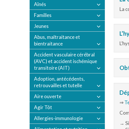
Aînés
La c
Familles
Jeunes
L’h
Abus, maltraitance et
L’hy
bientraitance
Accident vasculaire cérébral
(AVC) et accident ischémique
Obt
transitoire (AIT)
Adoption, antécédents,
retrouvailles et tutelle
Dép
Aire ouverte
⇒
Te
Agir Tôt
Com
Allergies-immunologie
→ Si