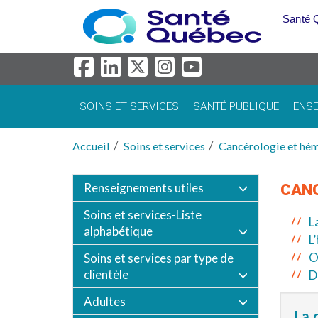
Aller au menu principal
Santé 
SOINS ET SERVICES
SANTÉ PUBLIQUE
ENSE
Accueil
Soins et services
Cancérologie et hé
Renseignements utiles
CANC
Soins et services-Liste
L
alphabétique
L
O
Soins et services par type de
clientèle
D
Adultes
La 