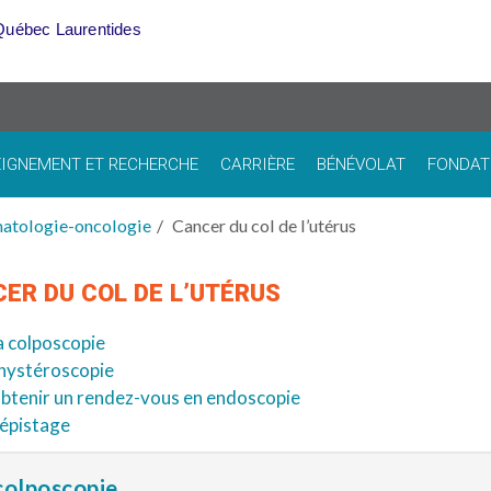
Québec Laurentides
IGNEMENT ET RECHERCHE
CARRIÈRE
BÉNÉVOLAT
FONDAT
matologie-oncologie
Cancer du col de l’utérus
ER DU COL DE L’UTÉRUS
a colposcopie
’hystéroscopie
btenir un rendez-vous en endoscopie
épistage
colposcopie