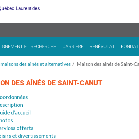
Québec Laurentides
IGNEMENT ET RECHERCHE
CARRIÈRE
BÉNÉVOLAT
FONDAT
maisons des aînés et alternatives
Maison des aînés de Saint-C
ON DES AÎNÉS DE SAINT-CANUT
oordonnées
escription
uide d’accueil
hotos
ervices offerts
oisirs et divertissements