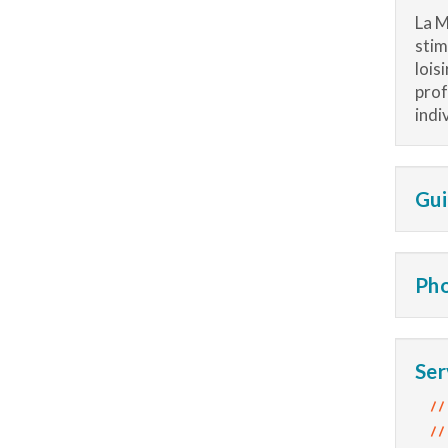
La M
stim
lois
prof
indi
Gui
Ph
Ser