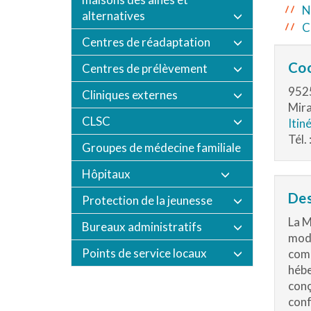
N
alternatives
C
Centres de réadaptation
Co
Centres de prélèvement
9525
Cliniques externes
Mira
CLSC
Itin
Tél.
Groupes de médecine familiale
Hôpitaux
Des
Protection de la jeunesse
La M
Bureaux administratifs
mode
Points de service locaux
comp
hébe
conç
conf