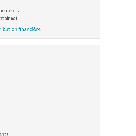
vènements
ntaires)
ibution financière
ents