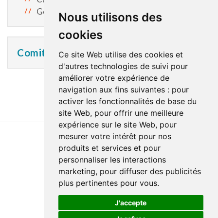
Geneviève Lapointe, cheffe d’unité
Nous utilisons des
cookies
Comité des résidents
Ce site Web utilise des cookies et
d'autres technologies de suivi pour
améliorer votre expérience de
navigation aux fins suivantes :
pour
activer les fonctionnalités de base du
site Web
,
pour offrir une meilleure
expérience sur le site Web
,
pour
mesurer votre intérêt pour nos
produits et services et pour
Dernière mise à jour : 21 janvier 2026
personnaliser les interactions
Accessibilité
Plan du site
Politique de confidentialité
marketing
,
pour diffuser des publicités
Documentation
Réalisation du site
plus pertinentes pour vous
.
J'accepte