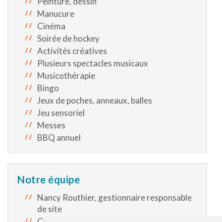
Peinture, dessin
Manucure
Cinéma
Soirée de hockey
Activités créatives
Plusieurs spectacles musicaux
Musicothérapie
Bingo
Jeux de poches, anneaux, balles
Jeu sensoriel
Messes
BBQ annuel
Notre équipe
Nancy Routhier, gestionnaire responsable
de site
Carmelle Thérèse Lubin, cheffe d’unité