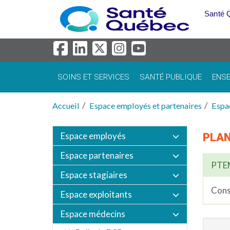
Aller au menu principal
Santé 
SOINS ET SERVICES
SANTÉ PUBLIQUE
ENSE
Accueil
Espace employés et partenaires
Espa
Espace employés
PLAN
Espace partenaires
PTE
Espace stagiaires
Cons
Espace exploitants
Espace médecins