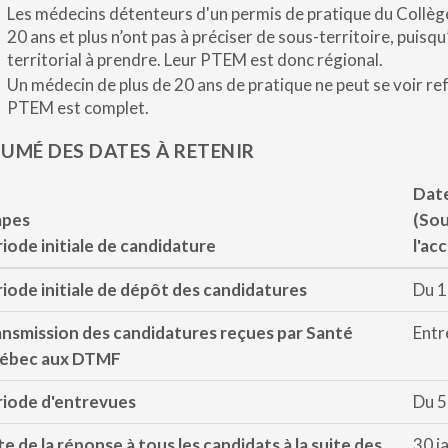
Les médecins détenteurs d'un permis de pratique du Collè
20 ans et plus n’ont pas à préciser de sous-territoire, puisq
territorial à prendre. Leur PTEM est donc régional.
Un médecin de plus de 20 ans de pratique ne peut se voir re
PTEM est complet.
UMÉ DES DATES À RETENIR
Dat
apes
(Sou
iode initiale de candidature
l'ac
iode initiale de dépôt des candidatures
Du 1
nsmission des candidatures reçues par Santé
Entr
ébec aux DTMF
iode d'entrevues
Du 5
e de la réponse à tous les candidats à la suite des
30 j