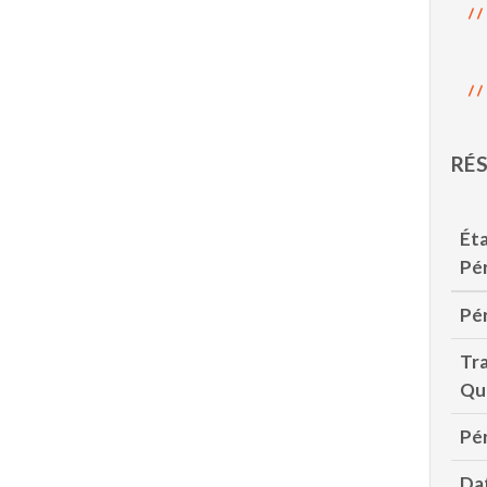
RÉS
Ét
Pér
Pér
Tra
Qu
Pér
Dat