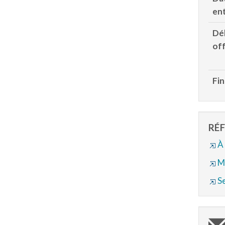
en
Dél
off
Fin
RÉ
À 
M
S