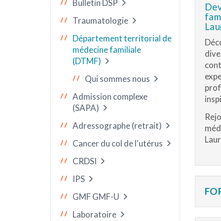
Bulletin DSP
Dev
fam
Traumatologie
Lau
Département territorial de
Déco
médecine familiale
dive
(DTMF)
cont
expe
Qui sommes nous
prof
Admission complexe
insp
(SAPA)
Rejo
Adressographe (retrait)
méde
Laur
Cancer du col de l'utérus
CRDSI
IPS
FO
GMF GMF-U
Laboratoire