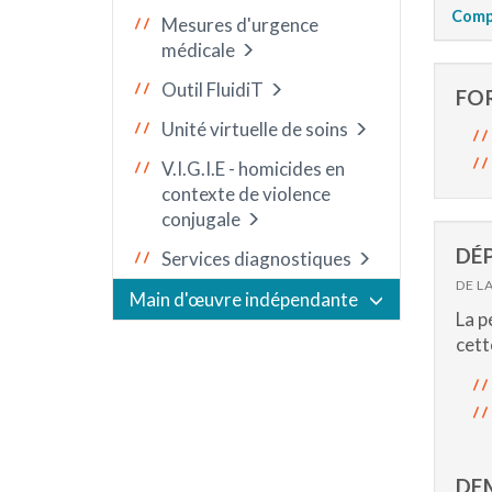
Comp
Mesures d'urgence
médicale
Outil FluidiT
FO
Unité virtuelle de soins
V.I.G.I.E - homicides en
contexte de violence
conjugale
DÉP
Services diagnostiques
DE L
Main d'œuvre indépendante
La p
cett
DE