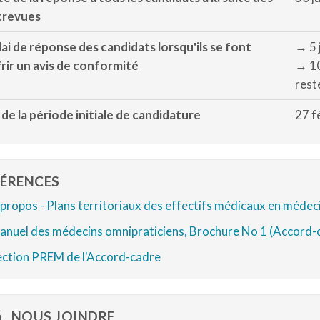
trevues
ai de réponse des candidats lorsqu'ils se font
→ 5 j
rir un avis de conformité
→ 10 
rest
 de la période initiale de candidature
27 f
FÉRENCES
propos - Plans territoriaux des effectifs médicaux en médeci
anuel des médecins omnipraticiens, Brochure No 1 (Accord-
ection PREM de l'Accord-cadre
NOUS JOINDRE