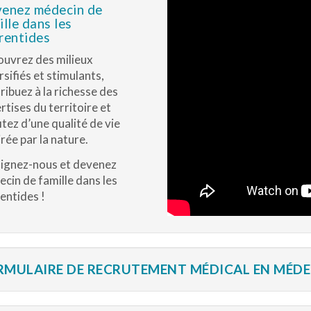
enez médecin de
ille dans les
rentides
uvrez des milieux
rsifiés et stimulants,
ribuez à la richesse des
rtises du territoire et
itez d’une qualité de vie
irée par la nature.
ignez-nous et devenez
cin de famille dans les
entides !
RMULAIRE DE RECRUTEMENT MÉDICAL EN MÉDEC