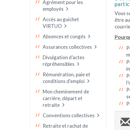
Agrément pour les
partic
employés
Vous so
Accès au guichet
être au
VIRTUO
courrie
Absences et congés
Pourqu
Assurances collectives
P
m
Divulgation d’actes
P
répréhensibles
i
Rémunération, paie et
P
conditions d'emploi
l
P
Mon cheminement de
s
carrière, départ et
P
retraite
Conventions collectives
Retraite et rachat de