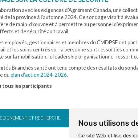
aboration avec les exigences d’Agrément Canada, une collecte
é de la province à l’automne 2024. Ce sondage visait à évalue
ère de main‑d’œuvre et à permettre au personnel d'exprimer 
fferts et de sécurité au travail.
es employés, gestionnaires et membres du CMDPSF ont partic
ail et les soins centrés sur la personne sont ressorties comm
 sur la mobilisation, le leadership organisationnel ressort
ités Branchés santé ont tenu compte des résultats du sondage
le du
plan d'action 2024-2026
.
 tous les participants
SEIGNEMENT ET RECHERCHE
CARRIÈRE
BÉNÉVOLAT
FO
Nous utilisons d
Ce site Web utilise des c