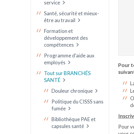
service
Santé, sécurité et mieux-
être au travail
Formation et
développement des
compétences
Programme d'aide aux
employés
Pour to
suivant
Tout sur BRANCHÉS
SANTÉ
L
Douleur chronique
L
O
Politique du CISSS sans
d
fumée
Inscriv
Bibliothèque PAE et
capsules santé
Pour vo
vous co