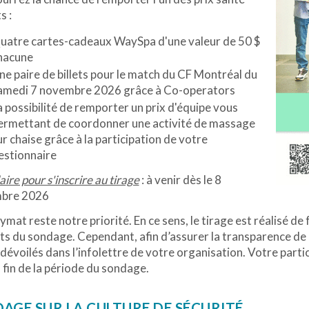
s :
uatre cartes-cadeaux WaySpa d'une valeur de 50 $
hacune
ne paire de billets pour le match du CF Montréal du
amedi 7 novembre 2026 grâce à Co-operators
a possibilité de remporter un prix d'équipe vous
ermettant de coordonner une activité de massage
ur chaise grâce à la participation de votre
estionnaire
ire pour s'inscrire au tirage
: à venir dès le 8
bre 2026
ymat reste notre priorité. En ce sens, le tirage est réalisé d
ts du sondage. Cependant, afin d’assurer la transparence de
dévoilés dans l’infolettre de votre organisation. Votre partic
la fin de la période du sondage.
AGE SUR LA CULTURE DE SÉCURITÉ