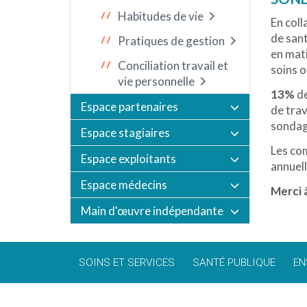
Habitudes de vie
En coll
de sant
Pratiques de gestion
en mati
Conciliation travail et
soins o
vie personnelle
13%
d
Espace partenaires
de trav
sondage
Espace stagiaires
Les com
Espace exploitants
annuel
Espace médecins
Merci à
Main d'œuvre indépendante
SOINS ET SERVICES
SANTÉ PUBLIQUE
EN