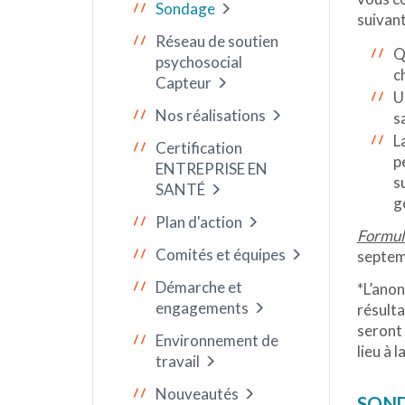
Sondage
suivant
Réseau de soutien
Q
psychosocial
c
Capteur
U
Nos réalisations
s
L
Certification
p
ENTREPRISE EN
s
SANTÉ
g
Plan d'action
Formula
Comités et équipes
septem
Démarche et
*L’anon
engagements
résulta
seront 
Environnement de
lieu à 
travail
Nouveautés
SOND