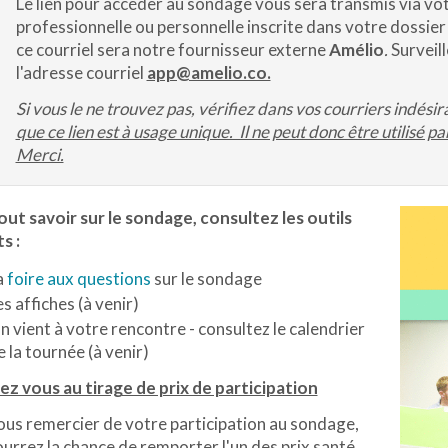
Le lien pour accéder au sondage vous sera transmis via vot
professionnelle ou personnelle inscrite dans votre dossier
ce courriel sera notre fournisseur externe
Amélio
.
Surveil
l'adresse courriel
app@amelio.co.
Si vous le ne trouvez pas, vérifiez dans vos courriers indésir
que ce lien est à usage unique. Il ne peut donc être utilisé 
Merci.
ut savoir sur le sondage, consultez les outils
s :
a
foire aux questions
sur le sondage
es affiches (à venir)
n vient à votre rencontre - consultez le calendrier
e la tournée (à venir)
ez vous au tirage de prix de participation
us remercier de votre participation au sondage,
urrez la chance de remporter l'un des prix santé