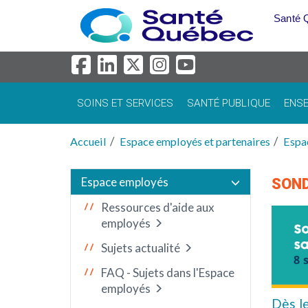
Aller au menu principal
Santé 
SOINS ET SERVICES
SANTÉ PUBLIQUE
ENSE
Accueil
Espace employés et partenaires
Espa
Espace employés
SOND
Ressources d'aide aux
employés
Sujets actualité
FAQ - Sujets dans l'Espace
employés
Dès l