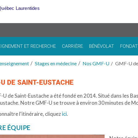
Québec Laurentides
IGNEMENT ET RECHERCHE
CARRIÈRE
BÉNÉVOLAT
FONDAT
 enseignement
Stages en médecine
Nos GMF-U
GMF-U de 
U DE SAINT-EUSTACHE
U de Saint-Eustache a été fondé en 2014. Situé dans les Bas
Eustache. Not
re GMF-U se trouve à environ 30
minutes de M
nnaître l'itinéraire, cliquez
ici
.
E ÉQUIPE