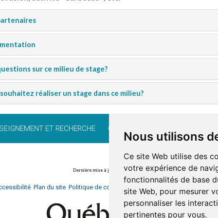
artenaires
mentation
uestions sur ce milieu de stage?
souhaitez réaliser un stage dans ce milieu?
SEIGNEMENT ET RECHERCHE
CARRIÈRE
BÉNÉVOLAT
FO
Nous utilisons d
Ce site Web utilise des c
votre expérience de navig
Dernière mise à jour: 21 août 2024
fonctionnalités de base d
cessibilité
Plan du site
Politique de confidentialité
Documentation
Réalisati
site Web
,
pour mesurer vo
personnaliser les interac
pertinentes pour vous
.