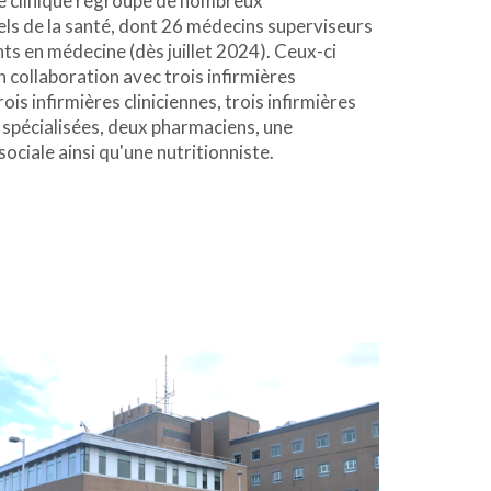
e clinique regroupe de nombreux
ls de la santé, dont 26 mé
decins superviseurs
nts
en médecine (dès juillet 2024). Ceux-ci
en collaboration avec
trois infirmières
trois infirmières cliniciennes, trois infirmières
 spécialisées, deux pharmaciens, une
sociale ainsi qu'une nutritionniste.