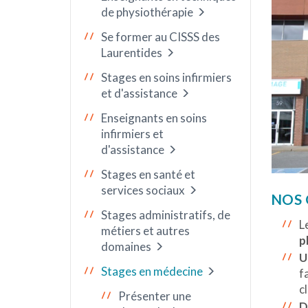
de physiothérapie
Se former au CISSS des
Laurentides
Stages en soins infirmiers
et d'assistance
Enseignants en soins
infirmiers et
d'assistance
Stages en santé et
services sociaux
NOS 
Stages administratifs, de
L
métiers et autres
p
domaines
U
Stages en médecine
f
c
Présenter une
D