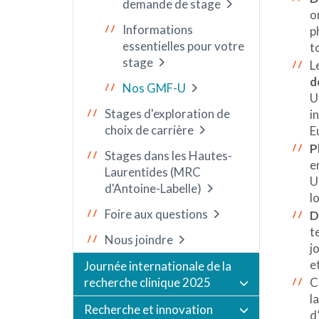
demande de stage
o
Informations
p
essentielles pour votre
t
stage
L
d
Nos GMF-U
U
Stages d'exploration de
i
choix de carrière
E
P
Stages dans les Hautes-
e
Laurentides (MRC
U
d'Antoine-Labelle)
l
Foire aux questions
D
t
Nous joindre
j
e
Journée internationale de la
C
recherche clinique 2025
la
Recherche et innovation
d