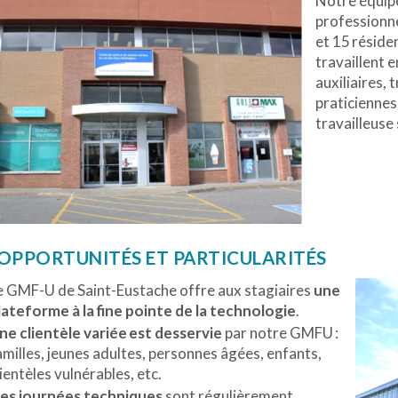
Notre équip
professionne
et 15
réside
travaillent 
auxiliaires, 
praticiennes
travailleuse 
OPPORTUNITÉS ET PARTICULARITÉS
e GMF-U de Saint-Eustache offre aux stagiaires
une
lateforme à la fine pointe de la technologie
.
ne clientèle variée est desservie
par notre GMF
U :
amilles, jeunes adultes, personnes âgées, enfants,
lientèles vulnérables, etc.
es journées techniques
sont régulièrement