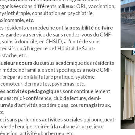
rganisées dans différents milieux : ORL, vaccination,
hysiothérapie, consultation en psychiatrie,
oxicomanie, etc.
es résidents en médecine ont
la possibilité de faire
es gardes
au service de sans rendez-vous du GMF-
, soins à domicile, en CHSLD, à l’unité de soins
ntensifs ou à l’urgence de l’Hôpital de Saint-
ustache, etc.
lusieurs cours
du cursus académique des résidents
n médecine familiale sont spécifiques à notre GMF-
 : préparation à la future pratique, système
ocomoteur, dermatites,
psynémas
, etc.
es activités pédagogique
s
sont continuellement
enues :
midi-conférence
, club de lecture, demi-
ourn
ée d’activités académiques
, cours magistraux,
tc.
eci sans parler
des activités sociales
qui ponctuent
 vie de l’équipe : soirée à la cabane à sucre,
jeux
’évasion, activité «
barbecue
»
, etc.