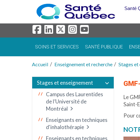
Aller au menu principal
Santé 
SOINS ET SERVICES
SANTÉ PUBLIQUE
ENSE
Accueil
Enseignement et recherche
Stages et
Stages et enseignement
GMF-
Campus des Laurentides
Le GMF-
de l’Université de
Saint-
Montréal
Pour co
Enseignants en techniques
d'inhalothérapie
NOTR
Enseignants en techniques