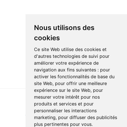
Nous utilisons des
cookies
Ce site Web utilise des cookies et
d'autres technologies de suivi pour
améliorer votre expérience de
navigation aux fins suivantes :
pour
activer les fonctionnalités de base du
site Web
,
pour offrir une meilleure
expérience sur le site Web
,
pour
mesurer votre intérêt pour nos
produits et services et pour
Last update : 18 February 2026
personnaliser les interactions
Accessibility
Site map
Privacy policy
Documentation
marketing
,
pour diffuser des publicités
Website development
plus pertinentes pour vous
.