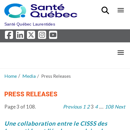
Skip to main content
Bout
Santé Québec Laurentides
Bout
Home
Media
Press Releases
PRESS RELEASES
Page 3 of 108.
Previous
1
2
3
4
....
108
Next
Une collaboration entre le CISSS des