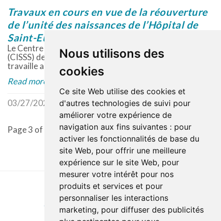
Travaux en cours en vue de la réouverture
de l’unité des naissances de l’Hôpital de
Saint-Eustache
Le Centre intégré de santé et de services sociaux
Nous utilisons des
(CISSS) des Laurentides est heureux d’annoncer qu’il
travaille activement à la réouverture de...
cookies
Read more
Ce site Web utilise des cookies et
03/27/2026
Communiqué de presse
d'autres technologies de suivi pour
améliorer votre expérience de
navigation aux fins suivantes :
pour
Page 3 of 108.
Previous
1
2
3
4
....
108
Next
activer les fonctionnalités de base du
site Web
,
pour offrir une meilleure
expérience sur le site Web
,
pour
mesurer votre intérêt pour nos
produits et services et pour
personnaliser les interactions
Accessibility
Site map
Privacy policy
Documentation
marketing
,
pour diffuser des publicités
Website development