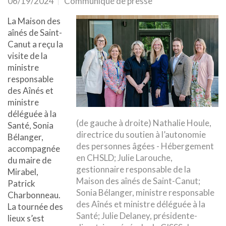
06/19/2024
Communiqué de presse
La Maison des
aînés de Saint-
Canut a reçu la
visite de la
ministre
responsable
des Aînés et
ministre
déléguée à la
(de gauche à droite) Nathalie Houle,
Santé, Sonia
directrice du soutien à l’autonomie
Bélanger,
des personnes âgées - Hébergement
accompagnée
en CHSLD; Julie Larouche,
du maire de
gestionnaire responsable de la
Mirabel,
Maison des aînés de Saint-Canut;
Patrick
Sonia Bélanger, ministre responsable
Charbonneau.
des Aînés et ministre déléguée à la
La tournée des
Santé; Julie Delaney, présidente-
lieux s’est