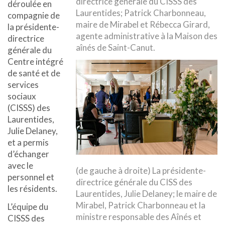
directrice générale du CISSS des
déroulée en
Laurentides; Patrick Charbonneau,
compagnie de
maire de Mirabel et Rébecca Girard,
la présidente-
agente administrative à la Maison des
directrice
aînés de Saint-Canut.
générale du
Centre intégré
de santé et de
services
sociaux
(CISSS) des
Laurentides,
Julie Delaney,
et a permis
d’échanger
avec le
(de gauche à droite) La présidente-
personnel et
directrice générale du CISS des
les résidents.
Laurentides, Julie Delaney; le maire de
Mirabel, Patrick Charbonneau et la
L’équipe du
ministre responsable des Aînés et
CISSS des