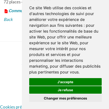
72 places en hébergement de soins de longue durée.
Ce site Web utilise des cookies et
Communiqué en format PDF
d'autres technologies de suivi pour
Back
améliorer votre expérience de
navigation aux fins suivantes :
pour
activer les fonctionnalités de base du
site Web
,
pour offrir une meilleure
expérience sur le site Web
,
pour
mesurer votre intérêt pour nos
produits et services et pour
Last update : 27 April 2023
personnaliser les interactions
Accessibility
Site map
Privacy policy
Documentation
marketing
,
pour diffuser des publicités
Website development
plus pertinentes pour vous
.
J'accepte
Je refuse
© Santé Québec Laurentides, 2026
Changer mes préférences
Cookies préférences