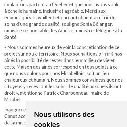
implantons partout au Québec et que nous avons voulu
à échelle humaine, inclusif et agréable. Merci aux
équipes qui y travaillent et qui contribuent à offrir des
soins d’une grande qualité, souligne Sonia Bélanger,
ministre responsable des Aînés et ministre déléguée à la
Santé.
« Nous sommes heureux de voir la concrétisation de ce
projet sur notre territoire. Nous souhaitions offrir à nos
aînés la possibilité de rester dans leur milieu de vie et
cette Maison des aînés correspond en tous points à ce
que nous voulons pour nos Mirabellois, soit un lieu
chaleureux et humain. Nous sommes convaincus que nos
citoyens y recevront les soins de qualité auxquels ils ont
droit », mentionne Patrick Charbonneau, maire de
Mirabel.
Inaugurée en mars dernier, la Maison des aînés de Saint-
Nous utilisons des
Canut accueille actuellement 24 résidents et, au terme
de sa mise en service en 2025, proposera un total de
cookies